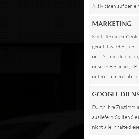
Aktivitäten auf den ei
WIR 
MARKETING
J
Mit Hilfe dieser Cooki
genutzt werden, um zu
oder Sie mit den rich
unserer Besucher, z.B
unternommen haben.
GOOGLE DIEN
Durch Ihre Zustimmun
ausliefern. Sollten Si
nicht alle Inhalte die