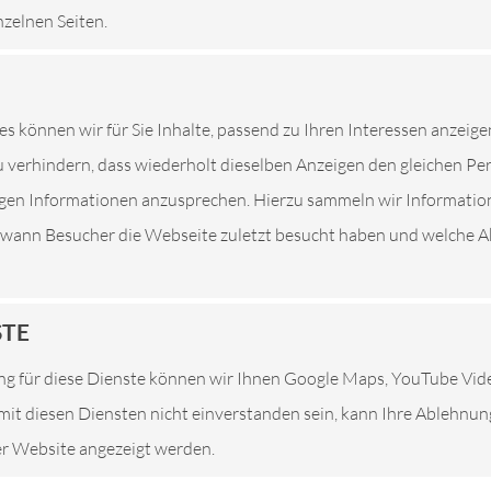
nzelnen Seiten.
SIND IHRE PROFISERVICE WERK
ETZT TERMIN VEREINBAREN
ZU DEN ÖFFNUNGSZEIT
es können wir für Sie Inhalte, passend zu Ihren Interessen anzeige
 verhindern, dass wiederholt dieselben Anzeigen den gleichen P
tigen Informationen anzusprechen. Hierzu sammeln wir Informatio
. wann Besucher die Webseite zuletzt besucht haben und welche Ak
STE
g für diese Dienste können wir Ihnen Google Maps, YouTube Vi
e mit diesen Diensten nicht einverstanden sein, kann Ihre Ablehnu
ser Website angezeigt werden.