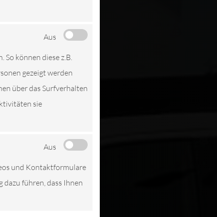
STATT
Aus
EN
n. So können diese z.B.
ersonen gezeigt werden
nen über das Surfverhalten
tivitäten sie
Aus
deos und Kontaktformulare
ng dazu führen, dass Ihnen