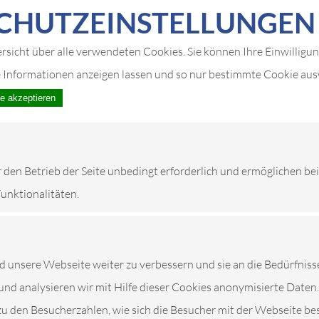
CHUTZ­EIN­STELLUNGEN
ersicht über alle verwendeten Cookies. Sie können Ihre Einwilligu
e Informationen anzeigen lassen und so nur bestimmte Cookie au
le akzeptieren
r den Betrieb der Seite unbedingt erforderlich und ermöglichen be
Funktionalitäten.
unsere Webseite weiter zu verbessern und sie an die Bedürfniss
und analysieren wir mit Hilfe dieser Cookies anonymisierte Daten.
-SERVICE IN RODE
zu den Besucherzahlen, wie sich die Besucher mit der Webseite be